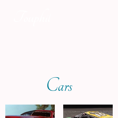
Touphil
Cars